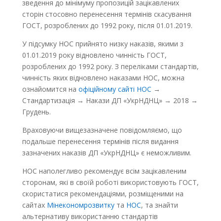
зведення до мінімуму пропозицій зацікавлених
сторін стосовно перенесення термінів скасування
ГОСТ, розроблених до 1992 року, після 01.01.2019.
У підсумку НОС прийнято низку наказів, якими з
01.01.2019 року відновлено чинність ГОСТ,
розроблених до 1992 року. З переліками стандартів,
чинність яких відновлено наказами НОС, можна
ознайомится на
офіційному сайті НОС
→
Стандартизація → Накази ДП «УкрНДНЦ» → 2018 →
Грудень.
Враховуючи вищезазначене повідомляємо, що
подальше перенесення термінів після видання
зазначених наказів ДП «УкрНДНЦ» є неможливим.
НОС наполегливо рекомендує всім зацікавленим
сторонам, які в своїй роботі використовують ГОСТ,
скористатися рекомендаціями, розміщеними на
сайтах
Мінекономрозвитку
та
НОС
, та знайти
альтернативу використанню стандартів