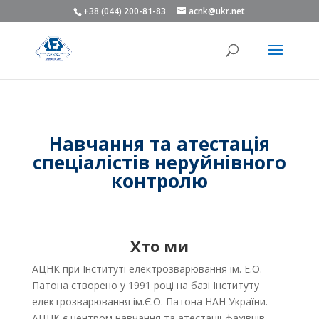
+38 (044) 200-81-83
acnk@ukr.net
Навчання та атестація
спеціалістів неруйнівного
контролю
Хто ми
АЦНК при Інституті електрозварювання ім. Е.О.
Патона створено у 1991 році на базі Інституту
електрозварювання ім.Є.О. Патона НАН України.
АЦНК є центром навчання та атестації фахівців